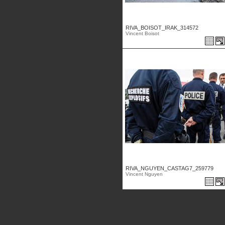
RIVA_BOISOT_IRAK_314572
Vincent Boisot
RIVA_NGUYEN_CASTAG7_259779
Vincent Nguyen