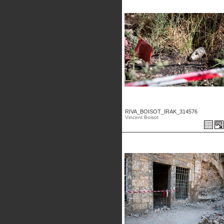
RIVA_BOISOT_IRAK_314576
Vincent Boisot