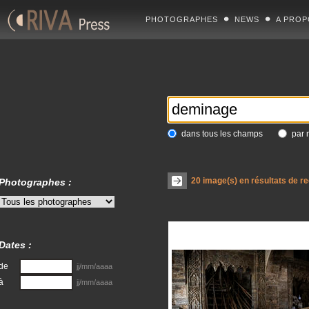
PHOTOGRAPHES
NEWS
A PROP
dans tous les champs
par 
20
image(s) en résultats de r
Photographes :
Dates :
de
jj/mm/aaaa
à
jj/mm/aaaa