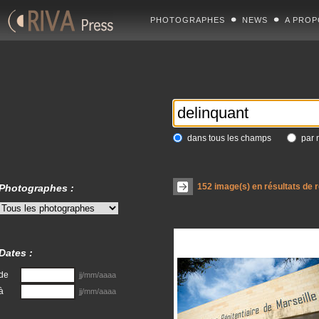
PHOTOGRAPHES
NEWS
A PROP
dans tous les champs
par 
152
image(s) en résultats de 
Photographes :
Dates :
de
jj/mm/aaaa
à
jj/mm/aaaa