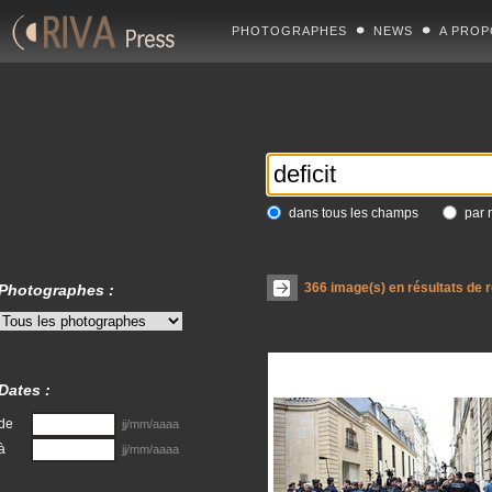
PHOTOGRAPHES
NEWS
A PROP
dans tous les champs
par 
366
image(s) en résultats de 
Photographes :
Dates :
de
jj/mm/aaaa
à
jj/mm/aaaa