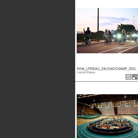
RIVA_LPREAU_24LONGCHAMP_3511 ..
Lionel Préau