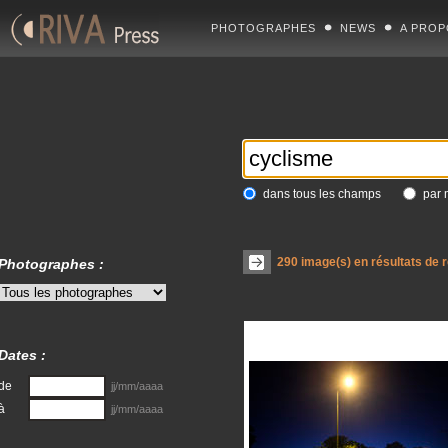
PHOTOGRAPHES
NEWS
A PROP
dans tous les champs
par 
290
image(s) en résultats de 
Photographes :
Dates :
de
jj/mm/aaaa
à
jj/mm/aaaa