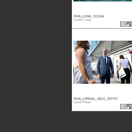
RIVA_LUNG_313146
Lucien Lung
RIVA_LPREAU_VELO_397747
Lionel Préau