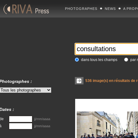
PHOTOGRAPHES
NEWS
A PROP
dans tous les champs
par 
536
image(s) en résultats de 
Photographes :
Dates :
de
jj/mm/aaaa
à
jj/mm/aaaa