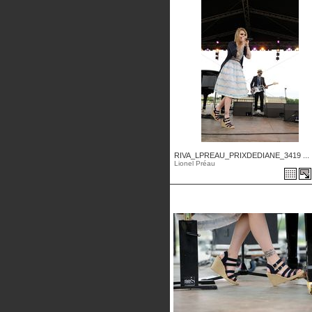
RIVA_LPREAU_PRIXDEDIANE_3419 ...
Lionel Préau