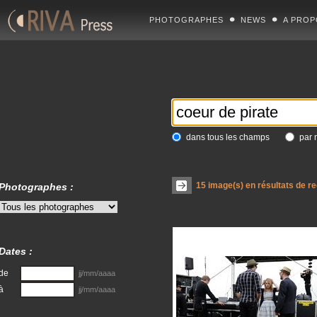
PHOTOGRAPHES
NEWS
A PROP
dans tous les champs
par 
15
image(s) en résultats de r
Photographes :
Dates :
de
jj/mm/aaaa
à
jj/mm/aaaa