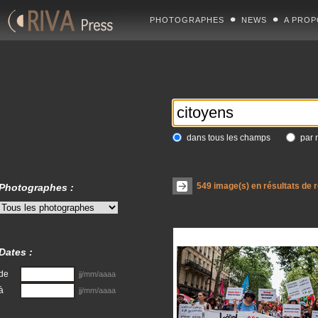
PHOTOGRAPHES
NEWS
A PROP
dans tous les champs
par 
549
image(s) en résultats de 
Photographes :
Dates :
de
jj/mm/aaaa
à
jj/mm/aaaa