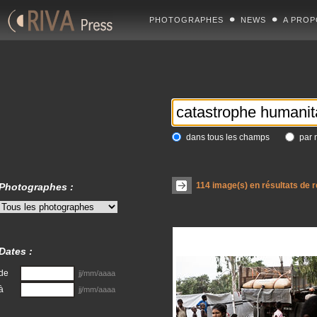
PHOTOGRAPHES
NEWS
A PROP
dans tous les champs
par 
114
image(s) en résultats de 
Photographes :
Dates :
de
jj/mm/aaaa
à
jj/mm/aaaa