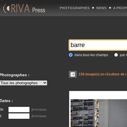
PHOTOGRAPHES
NEWS
A PROP
dans tous les champs
par 
158
image(s) en résultats de 
Photographes :
Dates :
de
jj/mm/aaaa
à
jj/mm/aaaa