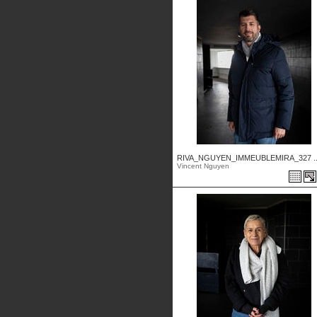
RIVA_NGUYEN_IMMEUBLEMIRA_327 ..
Vincent Nguyen