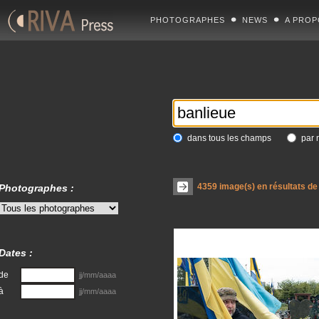
PHOTOGRAPHES
NEWS
A PROP
dans tous les champs
par 
4359
image(s) en résultats de
Photographes :
Dates :
de
jj/mm/aaaa
à
jj/mm/aaaa