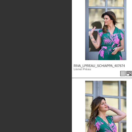
RIVA_LPREAU_SCHIAPPA_407674
Lionel Préau