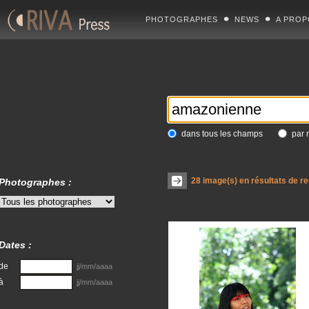
PHOTOGRAPHES
NEWS
A PROP
dans tous les champs
par 
28
image(s) en résultats de r
Photographes :
Dates :
de
jj/mm/aaaa
à
jj/mm/aaaa