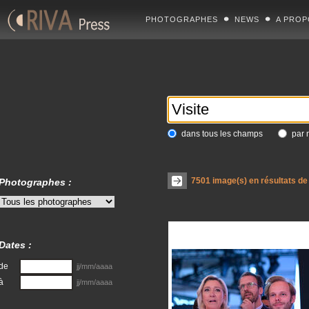
PHOTOGRAPHES
NEWS
A PROP
dans tous les champs
par 
7501
image(s) en résultats de
Photographes :
Dates :
de
jj/mm/aaaa
à
jj/mm/aaaa