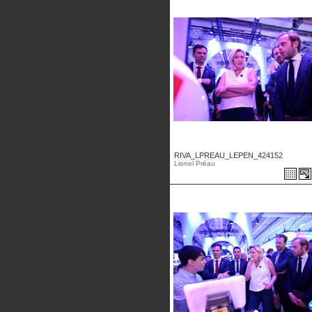
RIVA_LPREAU_LEPEN_424152
Lionel Préau