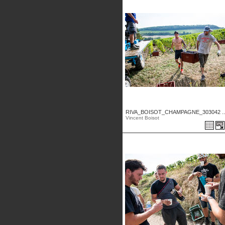
RIVA_BOISOT_CHAMPAGNE_303042 ..
Vincent Boisot