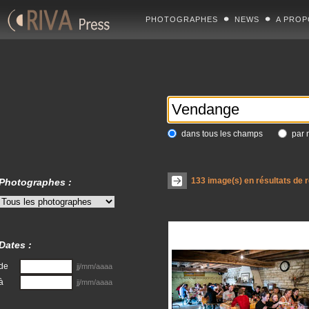
PHOTOGRAPHES
NEWS
A PROP
dans tous les champs
par 
133
image(s) en résultats de 
Photographes :
Dates :
de
jj/mm/aaaa
à
jj/mm/aaaa