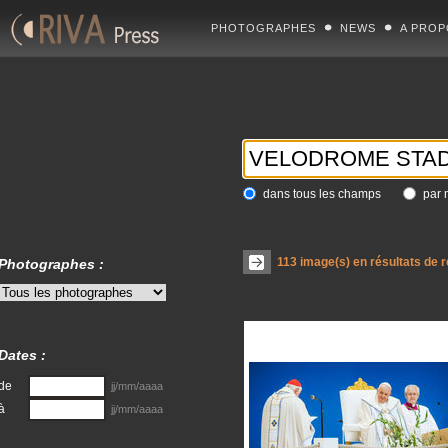
PHOTOGRAPHES
NEWS
A PROP
dans tous les champs
par 
113
image(s) en résultats de 
Photographes :
Dates :
de
jj/mm/aaaa
à
jj/mm/aaaa