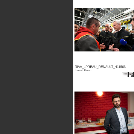
RIVA_LPREAU_RENAULT_411563
Lionel Préau