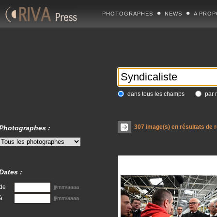
PHOTOGRAPHES
NEWS
A PROP
dans tous les champs
par 
307
image(s) en résultats de 
Photographes :
Dates :
de
jj/mm/aaaa
à
jj/mm/aaaa