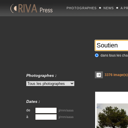
PHOTOGRAPHES
NEWS
A P
dans tous les ch
3376
image(s) 
Photographes :
Dates :
de
jj/mm/aaaa
à
jj/mm/aaaa