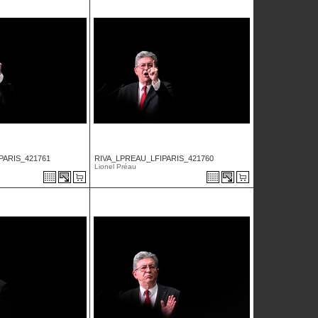
PARIS_421761
RIVA_LPREAU_LFIPARIS_421760
Lionel Préau