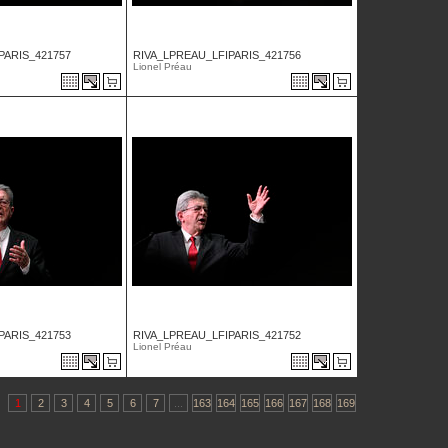
PARIS_421757
RIVA_LPREAU_LFIPARIS_421756
Lionel Préau
PARIS_421753
RIVA_LPREAU_LFIPARIS_421752
Lionel Préau
1
2
3
4
5
6
7
...
163
164
165
166
167
168
169