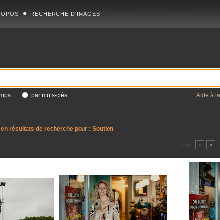
ROPOS
RECHERCHE D'IMAGES
amps
par mots-clés
Aide à l
en résultats de recherche pour :
Soutien
Page
<
>