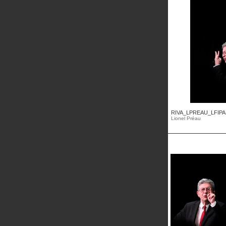
RIVA_LPREAU_LFIPA
Lionel Préau