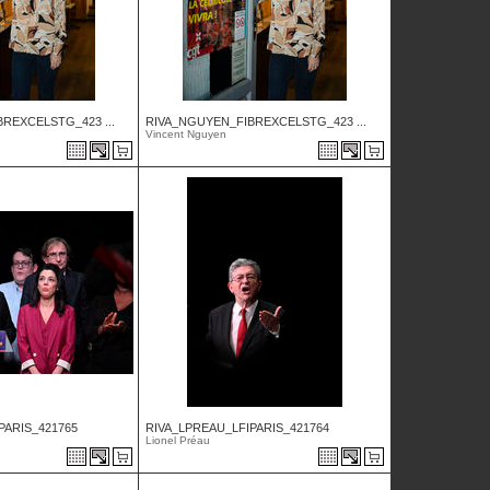
REXCELSTG_423 ...
RIVA_NGUYEN_FIBREXCELSTG_423 ...
Vincent Nguyen
PARIS_421765
RIVA_LPREAU_LFIPARIS_421764
Lionel Préau