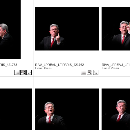
RIS_421763
RIVA_LPREAU_LFIPARIS_421762
RIVA_LPREAU_LFI
Lionel Préau
Lionel Préau