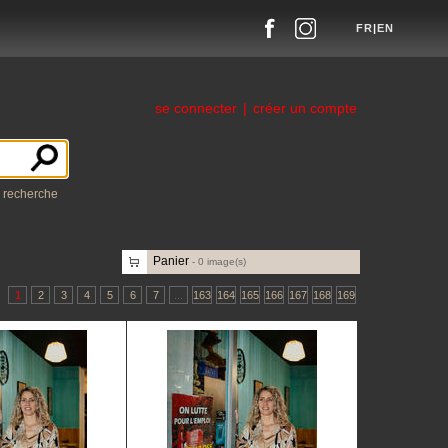
FR
|
EN
se connecter
|
créer un compte
a recherche
Panier
-
0
image(s)
1
2
3
4
5
6
7
...
163
164
165
166
167
168
169