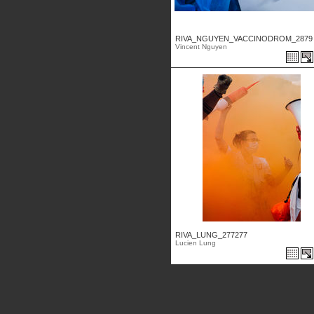
RIVA_NGUYEN_VACCINODROM_2879 .
Vincent Nguyen
RIVA_LUNG_277277
Lucien Lung