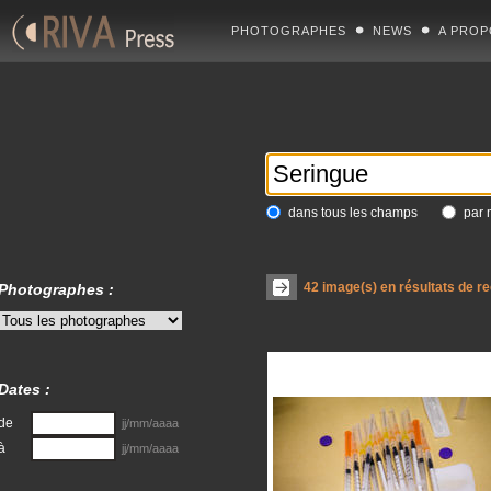
PHOTOGRAPHES
NEWS
A PROP
dans tous les champs
par 
42
image(s) en résultats de r
Photographes :
Dates :
de
jj/mm/aaaa
à
jj/mm/aaaa