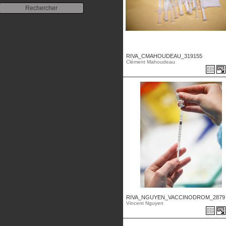
RIVA_CMAHOUDEAU_319155
Clément Mahoudeau
RIVA_NGUYEN_VACCINODROM_2879 .
Vincent Nguyen