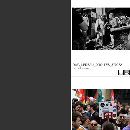
RIVA_LPREAU_DROITES_370072
Lionel Préau