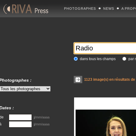
PHOTOGRAPHES
NEWS
A PROP
dans tous les champs
par 
1123
image(s) en résultats de
Photographes :
Dates :
de
jj/mm/aaaa
à
jj/mm/aaaa