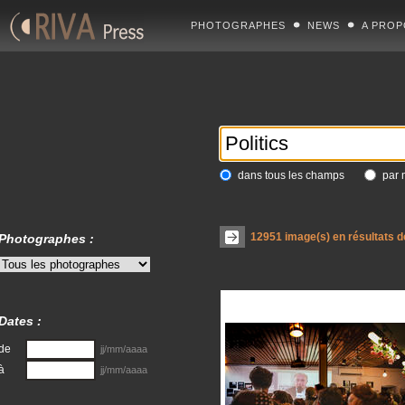
PHOTOGRAPHES
NEWS
A PROP
dans tous les champs
par 
12951
image(s) en résultats d
Photographes :
Dates :
de
jj/mm/aaaa
à
jj/mm/aaaa