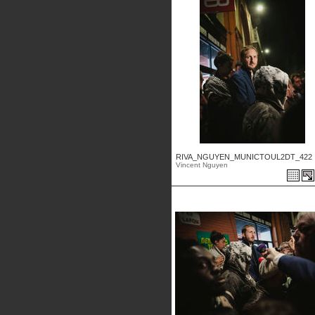
RIVA_NGUYEN_MUNICTOUL2DT_422 .
Vincent Nguyen