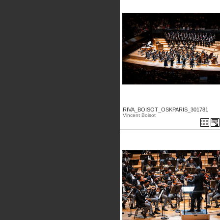
RIVA_BOISOT_OSKPARIS_301781
Vincent Boisot