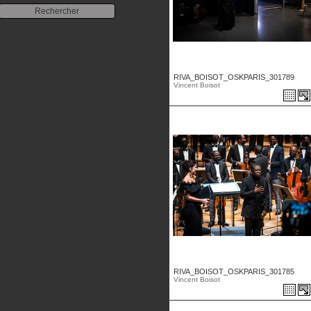
RIVA_BOISOT_OSKPARIS_301789
Vincent Boisot
RIVA_BOISOT_OSKPARIS_301785
Vincent Boisot