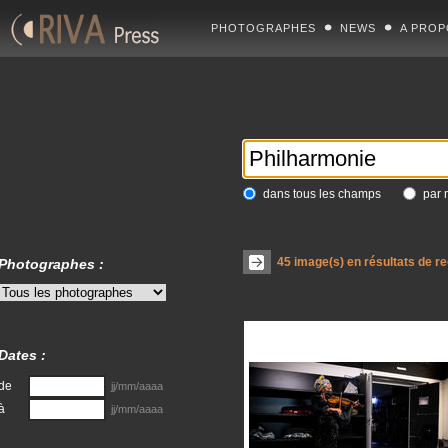
PHOTOGRAPHES
NEWS
A PROP
dans tous les champs
par 
45
image(s) en résultats de r
Photographes :
Dates :
de
jj/mm/aaaa
à
jj/mm/aaaa