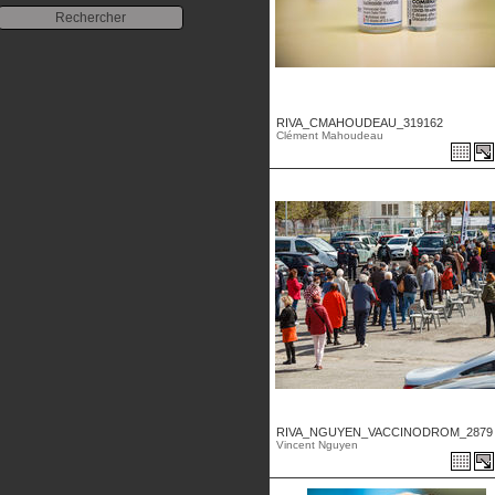
RIVA_CMAHOUDEAU_319162
Clément Mahoudeau
RIVA_NGUYEN_VACCINODROM_2879 .
Vincent Nguyen