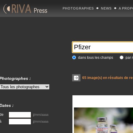
PHOTOGRAPHES
NEWS
A PROP
dans tous les champs
par 
65
image(s) en résultats de r
Photographes :
Dates :
de
jj/mm/aaaa
à
jj/mm/aaaa