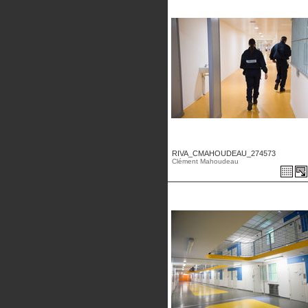
RIVA_CMAHOUDEAU_274573
Clément Mahoudeau