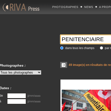
PHOTOGRAPHES
NEWS
A PROP
dans tous les champs
par 
49
image(s) en résultats de r
Photographes :
Dates :
de
jj/mm/aaaa
à
jj/mm/aaaa