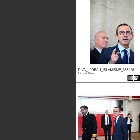
RIVA_LPREAU_ISLAMISME_353426 ...
Lionel Préau