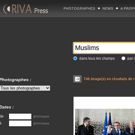
PHOTOGRAPHES
NEWS
A PROP
dans tous les champs
par 
746
image(s) en résultats de 
Photographes :
Dates :
de
jj/mm/aaaa
à
jj/mm/aaaa