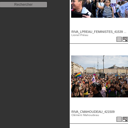
RIVA_LPREAU_FEMINISTES_41539 ...
Lionel Préau
RIVA_CMAHOUDEAU_421509
Clément Mahoudeau