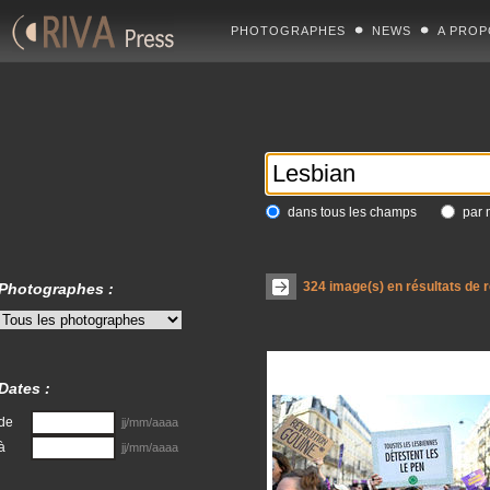
PHOTOGRAPHES
NEWS
A PROP
dans tous les champs
par 
324
image(s) en résultats de 
Photographes :
Dates :
de
jj/mm/aaaa
à
jj/mm/aaaa