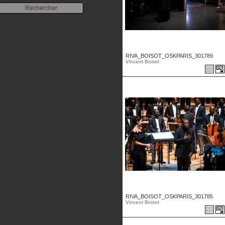
RIVA_BOISOT_OSKPARIS_301789
Vincent Boisot
RIVA_BOISOT_OSKPARIS_301785
Vincent Boisot