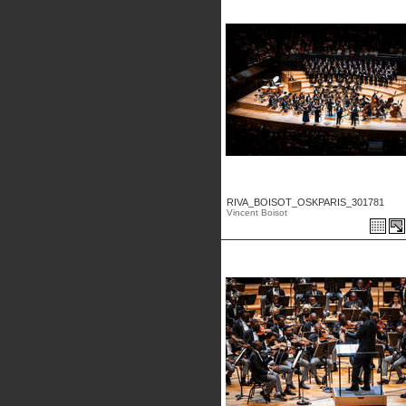
RIVA_BOISOT_OSKPARIS_301781
Vincent Boisot