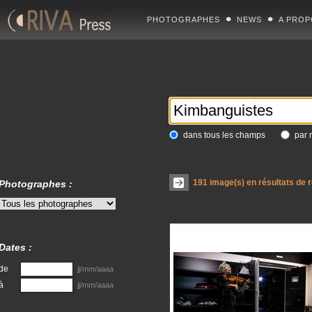
PHOTOGRAPHES
NEWS
A PROP
dans tous les champs
par 
191
image(s) en résultats de 
Photographes :
Dates :
de
jj/mm/aaaa
à
jj/mm/aaaa