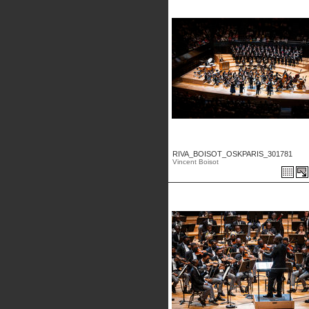
RIVA_BOISOT_OSKPARIS_301781
Vincent Boisot