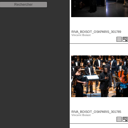
RIVA_BOISOT_OSKPARIS_301789
Vincent Boisot
RIVA_BOISOT_OSKPARIS_301785
Vincent Boisot