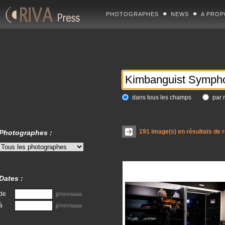
PHOTOGRAPHES
NEWS
A PROP
dans tous les champs
par 
191
image(s) en résultats de 
Photographes :
Dates :
de
jj/mm/aaaa
à
jj/mm/aaaa