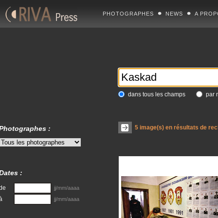
PHOTOGRAPHES
NEWS
A PROP
dans tous les champs
par 
5
image(s) en résultats de re
Photographes :
Dates :
de
jj/mm/aaaa
à
jj/mm/aaaa