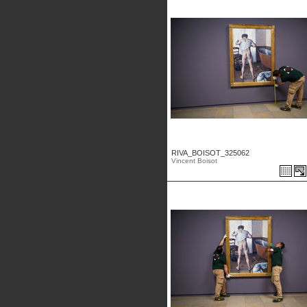
RIVA_BOISOT_325062
Vincent Boisot