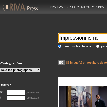
PHOTOGRAPHES
NEWS
A PROP
dans tous les champs
par 
86
image(s) en résultats de r
Photographes :
Dates :
de
jj/mm/aaaa
à
jj/mm/aaaa