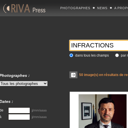
PHOTOGRAPHES
NEWS
A PROP
dans tous les champs
par 
50
image(s) en résultats de r
Photographes :
Dates :
de
jj/mm/aaaa
à
jj/mm/aaaa