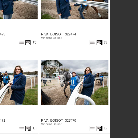
475
RIVA_BOISOT_327474
Vincent Boisot
471
RIVA_BOISOT_327470
Vincent Boisot