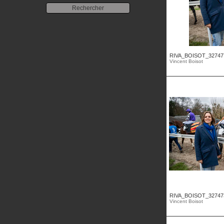
RIVA_BOISOT_32747
Vincent Boisot
RIVA_BOISOT_32747
Vincent Boisot