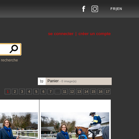
FR
|
EN
se connecter
|
créer un compte
a recherche
Panier
-
0
image(s)
1
2
3
4
5
6
7
...
11
12
13
14
15
16
17