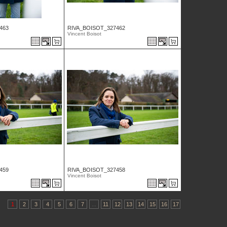
463
RIVA_BOISOT_327462
Vincent Boisot
459
RIVA_BOISOT_327458
Vincent Boisot
1
2
3
4
5
6
7
...
11
12
13
14
15
16
17