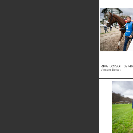
RIVA_BOISOT_32746
Vincent Boisot