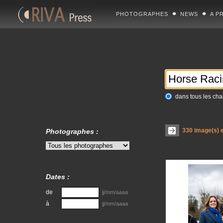
PHOTOGRAPHES
NEWS
A P
dans tous les ch
330
image(s) e
Photographes :
Dates :
de
jj/mm/aaaa
à
jj/mm/aaaa