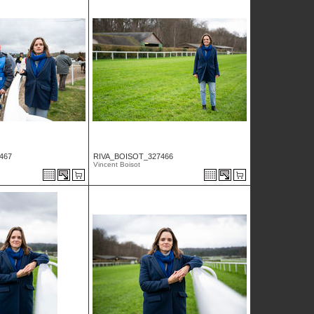
467
RIVA_BOISOT_327466
Vincent Boisot