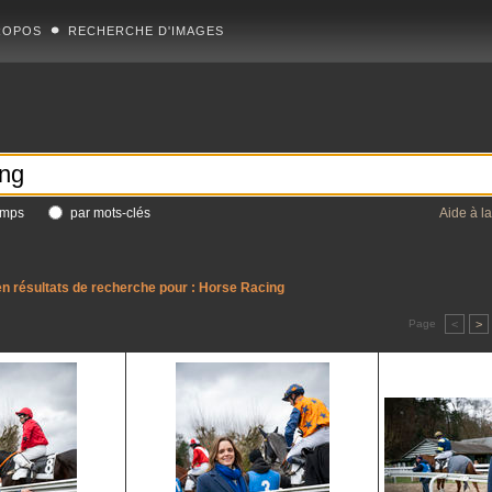
ROPOS
RECHERCHE D'IMAGES
amps
par mots-clés
Aide à l
n résultats de recherche pour :
Horse Racing
Page
<
>