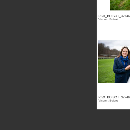
RIVA_BOISOT_32746
Vincent Boisot
RIVA_BOISOT_32746
Vincent Boisot