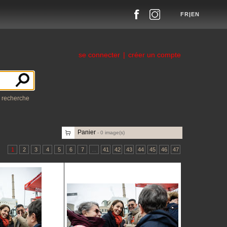
FR
|
EN
se connecter
|
créer un compte
a recherche
Panier
-
0
image(s)
1
2
3
4
5
6
7
...
41
42
43
44
45
46
47