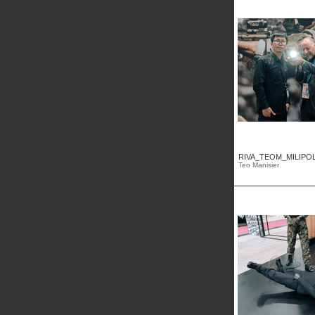
RIVA_TEOM_MILIPOL2
Teo Manisier