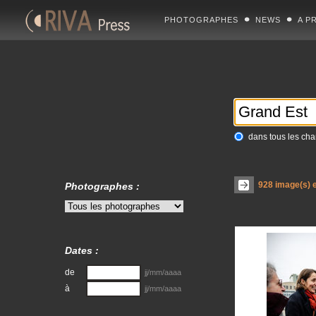
PHOTOGRAPHES
NEWS
A P
dans tous les ch
928
image(s) e
Photographes :
Dates :
de
jj/mm/aaaa
à
jj/mm/aaaa