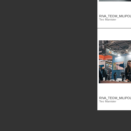
RIVA_TEOM_MILIPOL2
Teo Manisier
RIVA_TEOM_MILIPOL2
Teo Manisier