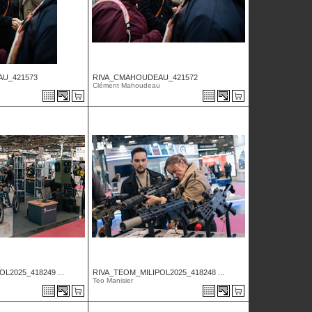
U_421573
RIVA_CMAHOUDEAU_421572
Clément Mahoudeau
L2025_418249 ...
RIVA_TEOM_MILIPOL2025_418248 ...
Teo Manisier