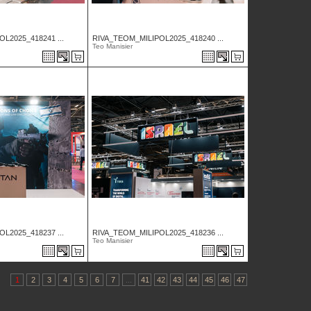
L2025_418241 ...
RIVA_TEOM_MILIPOL2025_418240 ...
Teo Manisier
L2025_418237 ...
RIVA_TEOM_MILIPOL2025_418236 ...
Teo Manisier
1
2
3
4
5
6
7
...
41
42
43
44
45
46
47