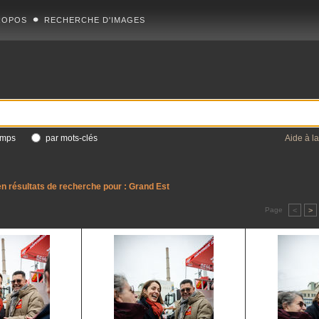
ROPOS
RECHERCHE D'IMAGES
amps
par mots-clés
Aide à l
n résultats de recherche pour :
Grand Est
Page
<
>