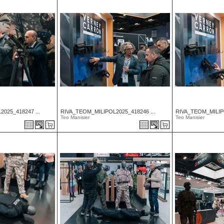
025_418247 ...
RIVA_TEOM_MILIPOL2025_418246 ...
RIVA_TEOM_MILIPO
Teo Manisier
Teo Manisier