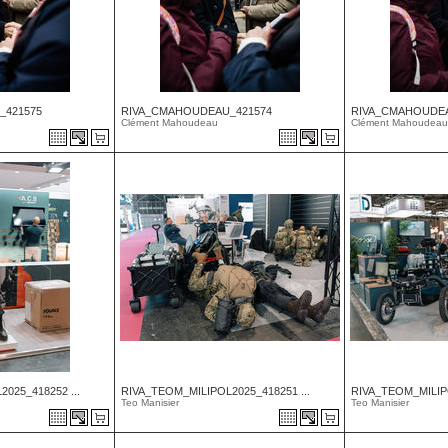
_421575
RIVA_CMAHOUDEAU_421574
RIVA_CMAHOUDEA
Clément Mahoudeau
Clément Mahoudeau
025_418252 ...
RIVA_TEOM_MILIPOL2025_418251 ...
RIVA_TEOM_MILIPO
Teo Manisier
Teo Manisier