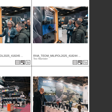
L2025_418245 ...
RIVA_TEOM_MILIPOL2025_418244 ...
Teo Manisier