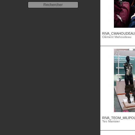
RIVA_CMAHOUDEAU
Clément Mahoudeau
RIVA_TEOM_MILIPOL2
Teo Manisier