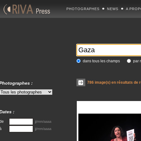
PHOTOGRAPHES
NEWS
A PROP
dans tous les champs
par 
786
image(s) en résultats de 
Photographes :
Dates :
de
jj/mm/aaaa
à
jj/mm/aaaa