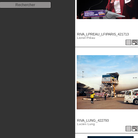
RIVA_LPREAU_LFIPARIS_421713
Lionel Préau
RIVA_LUNG_422793
Lucien Lung