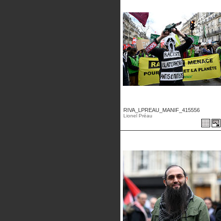
RIVA_LPREAU_MANIF_415556
Lionel Préau