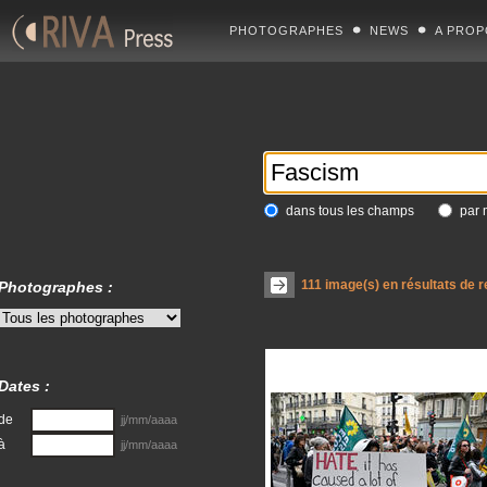
PHOTOGRAPHES
NEWS
A PROP
dans tous les champs
par 
111
image(s) en résultats de 
Photographes :
Dates :
de
jj/mm/aaaa
à
jj/mm/aaaa