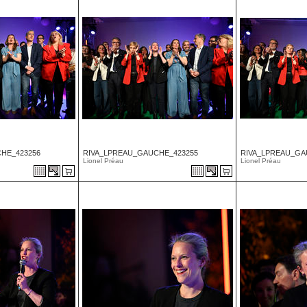
HE_423256
RIVA_LPREAU_GAUCHE_423255
RIVA_LPREAU_GA
Lionel Préau
Lionel Préau