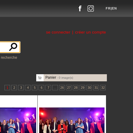
FR
|
EN
se connecter
|
créer un compte
a recherche
Panier
-
0
image(s)
1
2
3
4
5
6
7
...
26
27
28
29
30
31
32