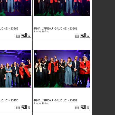
UCHE_423262
RIVA_LPREAU_GAUCHE_423261
Lionel Préau
UCHE_423258
RIVA_LPREAU_GAUCHE_423257
Lionel Préau