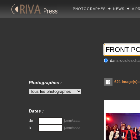
PHOTOGRAPHES
NEWS
A P
dans tous les ch
621
image(s) e
Photographes :
Dates :
de
jj/mm/aaaa
à
jj/mm/aaaa