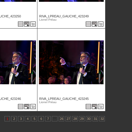
UCHE_423250
RIVA_LPREAU_GAUCHE_423249
Lionel Préau
UCHE_423246
RIVA_LPREAU_GAUCHE_423245
Lionel Préau
1
2
3
4
5
6
7
...
26
27
28
29
30
31
32