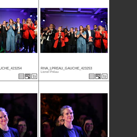
UCHE_423254
RIVA_LPREAU_GAUCHE_423253
Lionel Préau