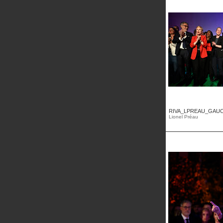
RIVA_LPREAU_GAUC
Lionel Préau