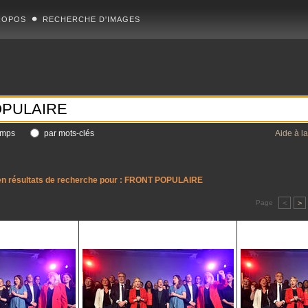
ROPOS
RECHERCHE D'IMAGES
amps
par mots-clés
Aide à l
n résultats de recherche pour :
FRONT POPULAIRE
Page
<
>