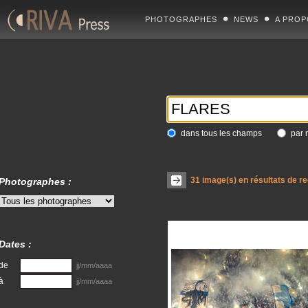
PHOTOGRAPHES
NEWS
A PROP
dans tous les champs
par 
31
image(s) en résultats de r
Photographes :
Dates :
de
jj/mm/aaaa
à
jj/mm/aaaa