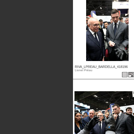
RIVA_LPREAU_BARDELLA_418196
Lionel Préau