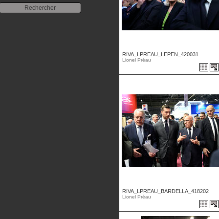
RIVA_LPREAU_LEPEN_420031
Lionel Préau
RIVA_LPREAU_BARDELLA_418202
Lionel Préau