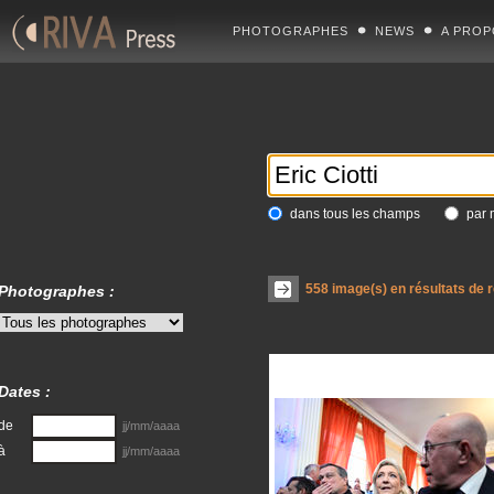
PHOTOGRAPHES
NEWS
A PROP
dans tous les champs
par 
558
image(s) en résultats de 
Photographes :
Dates :
de
jj/mm/aaaa
à
jj/mm/aaaa