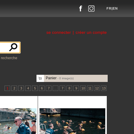
FR
|
EN
se connecter
|
créer un compte
a recherche
Panier
-
0
image(s)
1
2
3
4
5
6
7
...
7
8
9
10
11
12
13