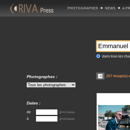
PHOTOGRAPHES
NEWS
A P
dans tous les ch
257
image(s) e
Photographes :
Dates :
de
jj/mm/aaaa
à
jj/mm/aaaa