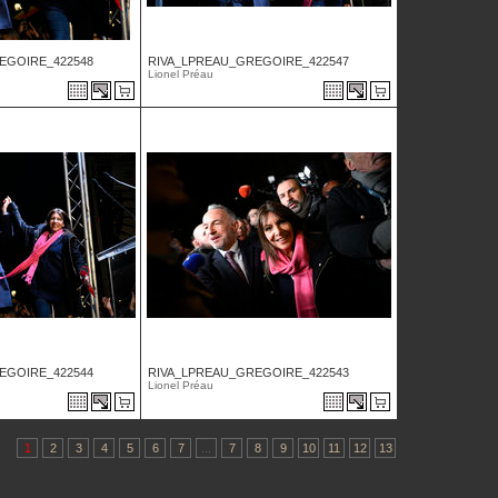
EGOIRE_422548
RIVA_LPREAU_GREGOIRE_422547
Lionel Préau
EGOIRE_422544
RIVA_LPREAU_GREGOIRE_422543
Lionel Préau
1
2
3
4
5
6
7
...
7
8
9
10
11
12
13