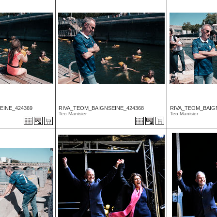
EINE_424369
RIVA_TEOM_BAIGNSEINE_424368
RIVA_TEOM_BAIG
Teo Manisier
Teo Manisier