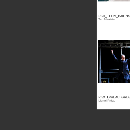
RIVA_TEOM_BAIGNS
Teo Manisier
RIVA_LPREAU_GREG
Lionel Préau