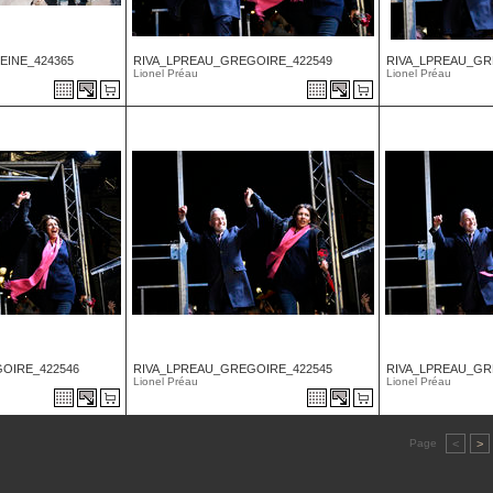
EINE_424365
RIVA_LPREAU_GREGOIRE_422549
RIVA_LPREAU_GR
Lionel Préau
Lionel Préau
OIRE_422546
RIVA_LPREAU_GREGOIRE_422545
RIVA_LPREAU_GR
Lionel Préau
Lionel Préau
Page
<
>