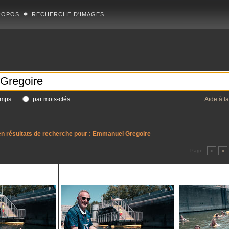
ROPOS
RECHERCHE D'IMAGES
amps
par mots-clés
Aide à l
n résultats de recherche pour :
Emmanuel Gregoire
Page
<
>