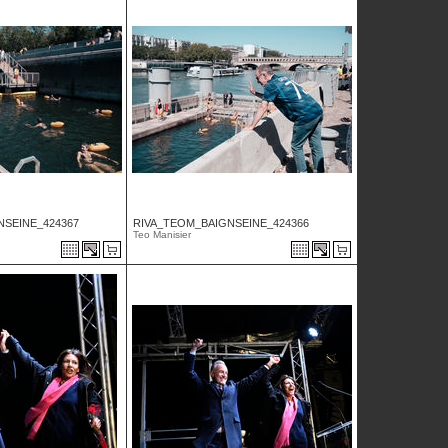
NSEINE_424367
RIVA_TEOM_BAIGNSEINE_424366
Teo Manisier