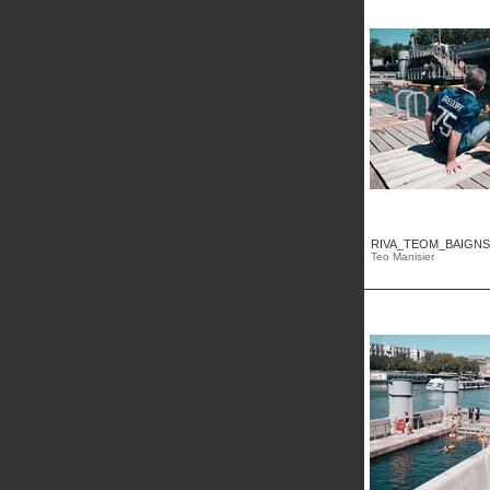
RIVA_TEOM_BAIGNS
Teo Manisier