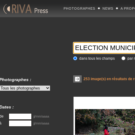
PHOTOGRAPHES
NEWS
A PROP
dans tous les champs
par 
253
image(s) en résultats de 
Photographes :
Dates :
de
jj/mm/aaaa
à
jj/mm/aaaa