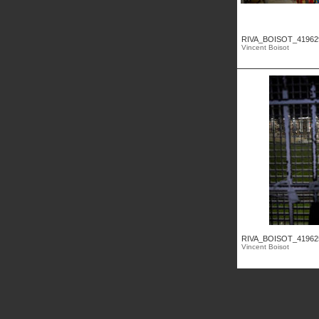
RIVA_BOISOT_41962
Vincent Boisot
RIVA_BOISOT_41962
Vincent Boisot