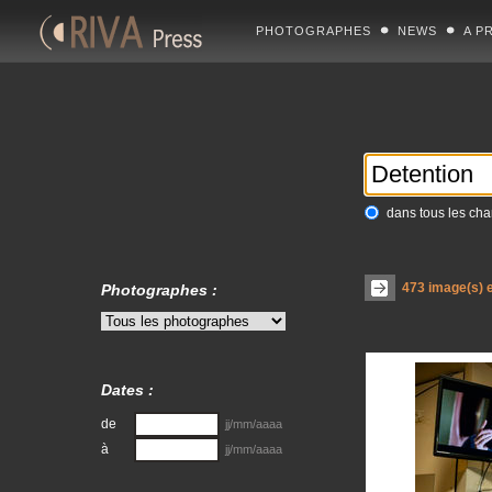
PHOTOGRAPHES
NEWS
A P
dans tous les ch
473
image(s) e
Photographes :
Dates :
de
jj/mm/aaaa
à
jj/mm/aaaa