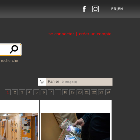
FR
|
EN
se connecter
|
créer un compte
a recherche
Panier
-
0
image(s)
1
2
3
4
5
6
7
...
18
19
20
21
22
23
24