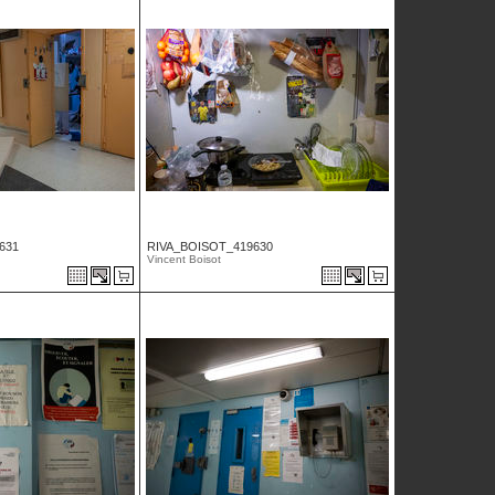
631
RIVA_BOISOT_419630
Vincent Boisot