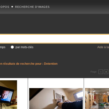
ROPOS
RECHERCHE D'IMAGES
amps
par mots-clés
Aide à l
n résultats de recherche pour :
Detention
Page
<
>