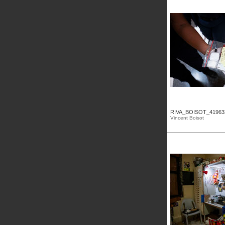
RIVA_BOISOT_41963
Vincent Boisot