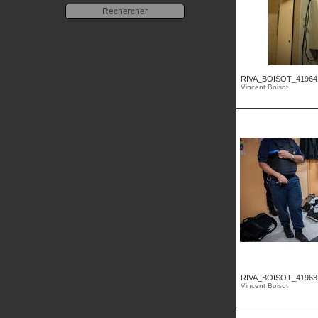
RIVA_BOISOT_41964
Vincent Boisot
RIVA_BOISOT_41963
Vincent Boisot