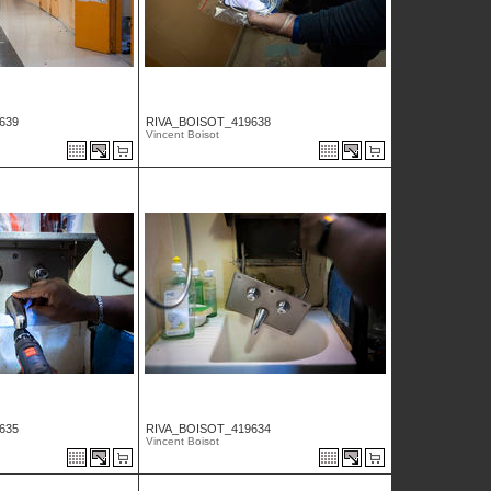
639
RIVA_BOISOT_419638
Vincent Boisot
635
RIVA_BOISOT_419634
Vincent Boisot