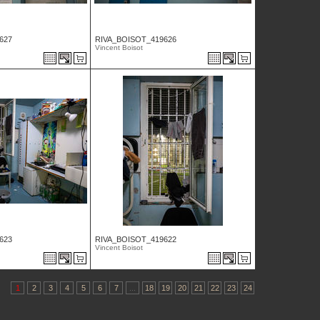
627
RIVA_BOISOT_419626
Vincent Boisot
623
RIVA_BOISOT_419622
Vincent Boisot
1
2
3
4
5
6
7
...
18
19
20
21
22
23
24