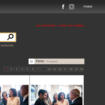
FR
|
EN
se connecter
|
créer un compte
a recherche
Panier
-
0
image(s)
1
2
3
4
5
6
7
...
14
15
16
17
18
19
20