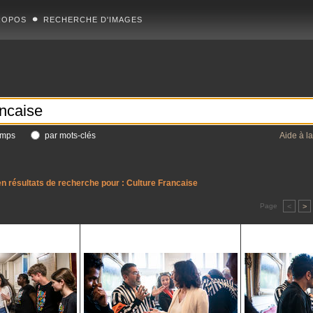
ROPOS
RECHERCHE D'IMAGES
amps
par mots-clés
Aide à l
n résultats de recherche pour :
Culture Francaise
Page
<
>