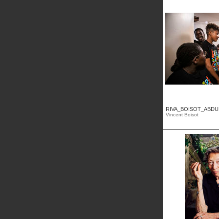
RIVA_BOISOT_ABDUL
Vincent Boisot