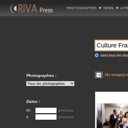
PHOTOGRAPHES
NEWS
A P
dans tous les ch
381
image(s) e
Photographes :
Dates :
de
jj/mm/aaaa
à
jj/mm/aaaa