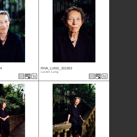
4
RIVA_LUNG_301963
Lucien Lung