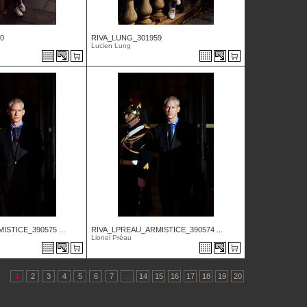
0
RIVA_LUNG_301959
Lucien Lung
STICE_390575 ...
RIVA_LPREAU_ARMISTICE_390574 ...
Lionel Préau
1
2
3
4
5
6
7
...
14
15
16
17
18
19
20