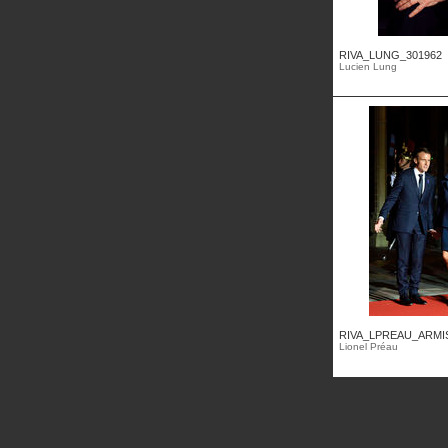
RIVA_LUNG_301962
Lucien Lung
RIVA_LPREAU_ARMIST
Lionel Préau