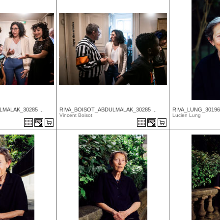
MALAK_30285 ...
RIVA_BOISOT_ABDULMALAK_30285 ...
RIVA_LUNG_30196
Vincent Boisot
Lucien Lung