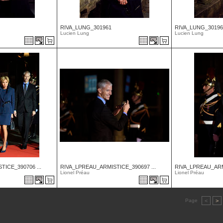
RIVA_LUNG_301961
RIVA_LUNG_30196
Lucien Lung
Lucien Lung
ICE_390706 ...
RIVA_LPREAU_ARMISTICE_390697 ...
RIVA_LPREAU_ARMI
Lionel Préau
Lionel Préau
Page
<
>