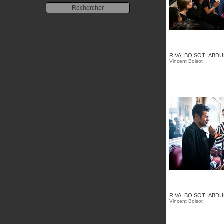
RIVA_BOISOT_ABDUL
Vincent Boisot
RIVA_BOISOT_ABDUL
Vincent Boisot