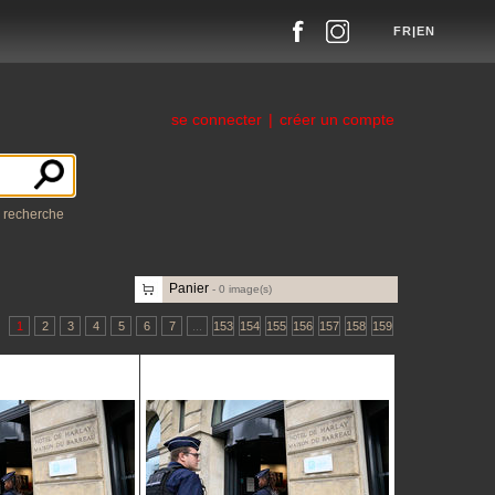
FR
|
EN
se connecter
|
créer un compte
a recherche
Panier
-
0
image(s)
1
2
3
4
5
6
7
...
153
154
155
156
157
158
159