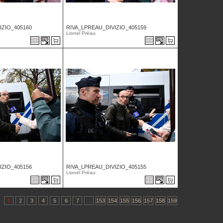
IZIO_405160
RIVA_LPREAU_DIVIZIO_405159
Lionel Préau
IZIO_405156
RIVA_LPREAU_DIVIZIO_405155
Lionel Préau
1
2
3
4
5
6
7
...
153
154
155
156
157
158
159