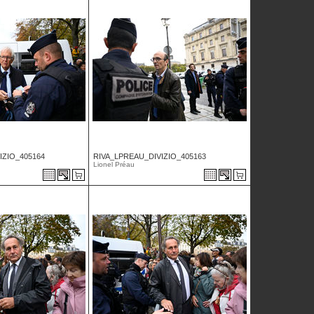
IZIO_405164
RIVA_LPREAU_DIVIZIO_405163
Lionel Préau