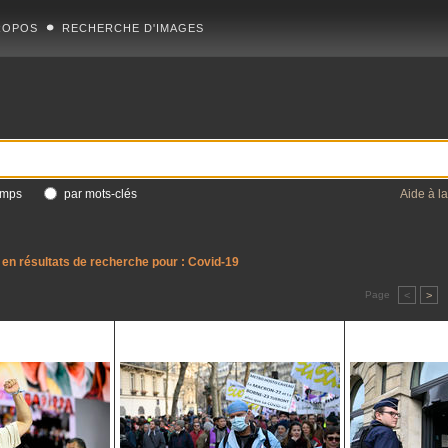
ROPOS
RECHERCHE D'IMAGES
amps
par mots-clés
Aide à l
en résultats de recherche pour :
Covid-19
Page
<
>