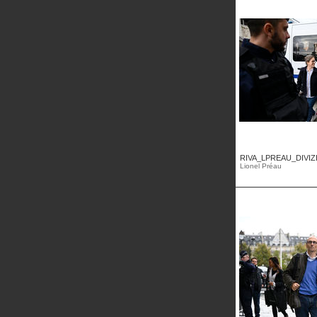
RIVA_LPREAU_DIVIZ
Lionel Préau