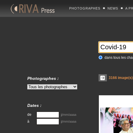
PHOTOGRAPHES
NEWS
A P
dans tous les ch
3166
image(s) 
Photographes :
Dates :
de
jj/mm/aaaa
à
jj/mm/aaaa