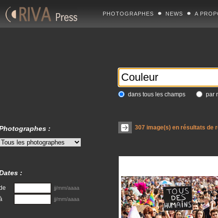
PHOTOGRAPHES
NEWS
A PROP
dans tous les champs
par 
307
image(s) en résultats de 
Photographes :
Dates :
de
jj/mm/aaaa
à
jj/mm/aaaa