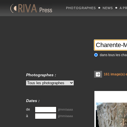
PHOTOGRAPHES
NEWS
A P
dans tous les ch
161
image(s) e
Photographes :
Dates :
de
jj/mm/aaaa
à
jj/mm/aaaa