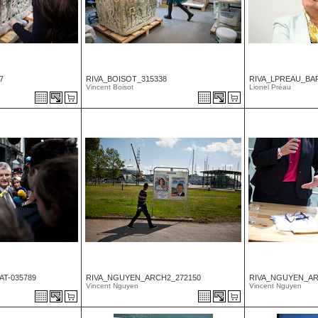
7
RIVA_BOISOT_315338
RIVA_LPREAU_BA
Vincent Boisot
Lionel Préau
T-035789
RIVA_NGUYEN_ARCH2_272150
RIVA_NGUYEN_AR
Vincent Nguyen
Vincent Nguyen