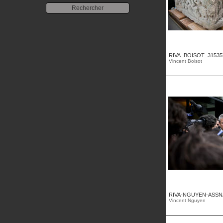
RIVA_BOISOT_31535
Vincent Boisot
RIVA-NGUYEN-ASSNA
Vincent Nguyen