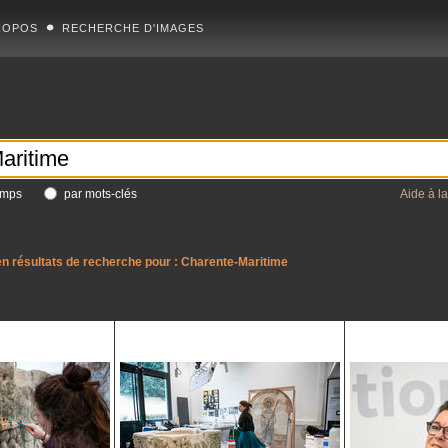
ROPOS
RECHERCHE D'IMAGES
amps
par mots-clés
Aide à l
n résultats de recherche pour :
Charente-Maritime