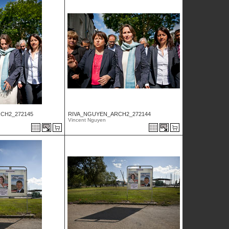
CH2_272145
RIVA_NGUYEN_ARCH2_272144
Vincent Nguyen