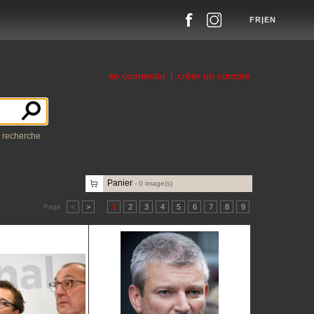
FR
|
EN
se connecter
|
créer un compte
a recherche
Panier
-
0
image(s)
Page
<
>
1
2
3
4
5
6
7
8
9