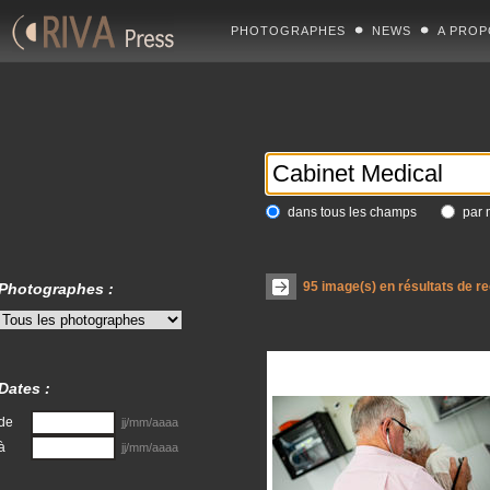
PHOTOGRAPHES
NEWS
A PROP
dans tous les champs
par 
95
image(s) en résultats de r
Photographes :
Dates :
de
jj/mm/aaaa
à
jj/mm/aaaa