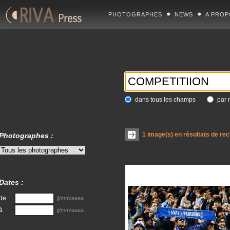
PHOTOGRAPHES
NEWS
A PROP
dans tous les champs
par 
1
image(s) en résultats de re
Photographes :
Dates :
de
jj/mm/aaaa
à
jj/mm/aaaa