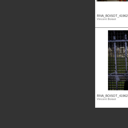
RIVA_BOISOT_41962
Vincent Boisot
RIVA_BOISOT_41962
Vincent Boisot