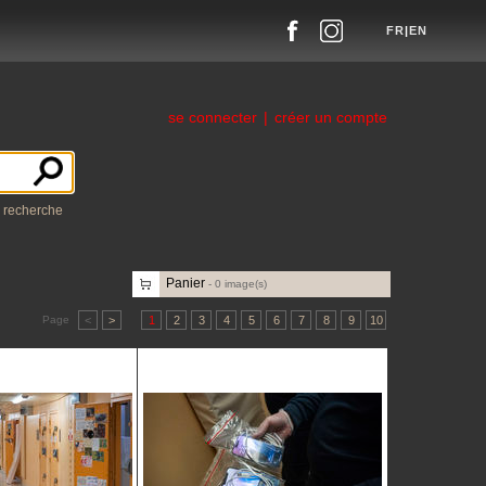
FR
|
EN
se connecter
|
créer un compte
a recherche
Panier
-
0
image(s)
Page
<
>
1
2
3
4
5
6
7
8
9
10