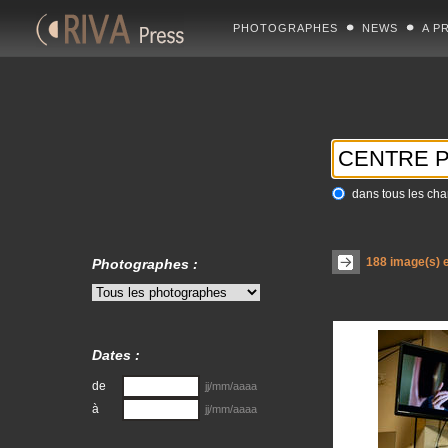
PHOTOGRAPHES
NEWS
A P
dans tous les ch
188
image(s) e
Photographes :
Dates :
de
jj/mm/aaaa
à
jj/mm/aaaa