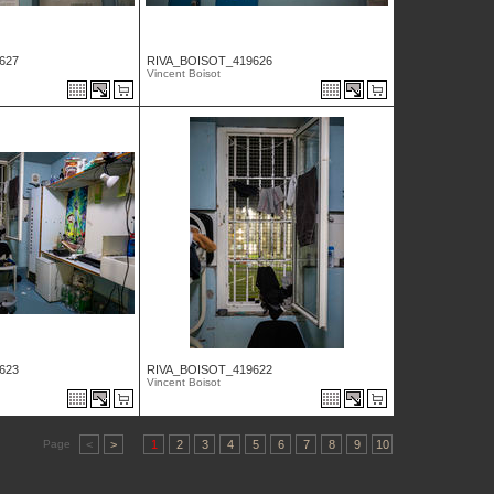
627
RIVA_BOISOT_419626
Vincent Boisot
623
RIVA_BOISOT_419622
Vincent Boisot
Page
<
>
1
2
3
4
5
6
7
8
9
10