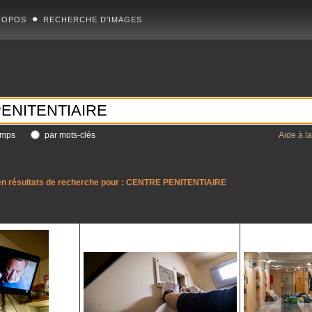
ROPOS
RECHERCHE D'IMAGES
amps
par mots-clés
Aide à l
n résultats de recherche pour :
CENTRE PENITENTIAIRE