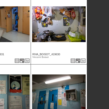
631
RIVA_BOISOT_419630
Vincent Boisot