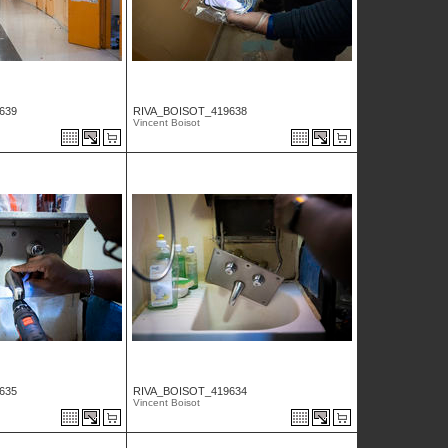
639
RIVA_BOISOT_419638
Vincent Boisot
635
RIVA_BOISOT_419634
Vincent Boisot