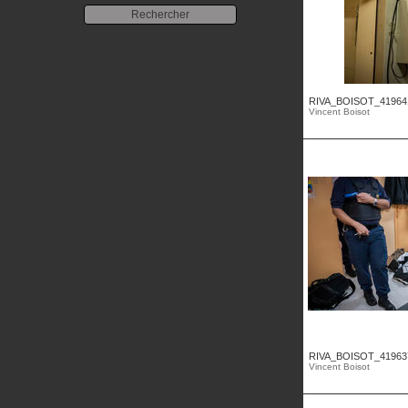
RIVA_BOISOT_41964
Vincent Boisot
RIVA_BOISOT_41963
Vincent Boisot