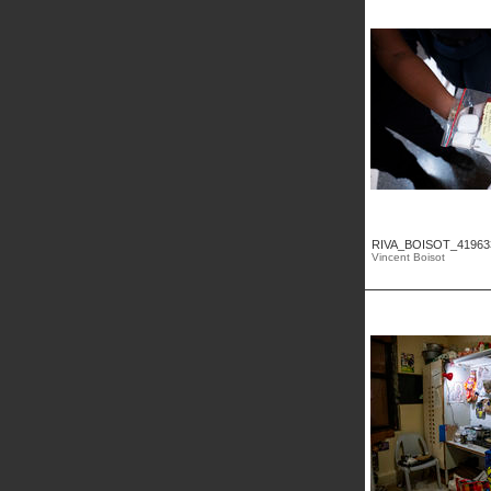
RIVA_BOISOT_41963
Vincent Boisot