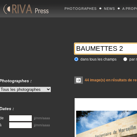
PHOTOGRAPHES
NEWS
A PROP
dans tous les champs
par 
44
image(s) en résultats de r
Photographes :
Dates :
de
jj/mm/aaaa
à
jj/mm/aaaa