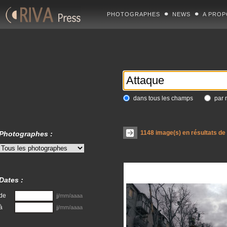
PHOTOGRAPHES
NEWS
A PROP
dans tous les champs
par 
1148
image(s) en résultats de
Photographes :
Dates :
de
jj/mm/aaaa
à
jj/mm/aaaa