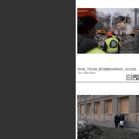
RIVA_TEOM_BOMBKHARKIV_421626 ..
Teo Manisier