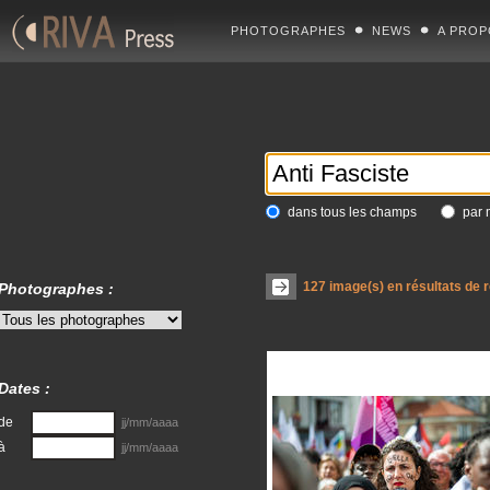
PHOTOGRAPHES
NEWS
A PROP
dans tous les champs
par 
127
image(s) en résultats de 
Photographes :
Dates :
de
jj/mm/aaaa
à
jj/mm/aaaa