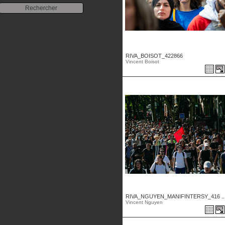
RIVA_BOISOT_422866
Vincent Boisot
RIVA_NGUYEN_MANIFINTERSY_416 ..
Vincent Nguyen