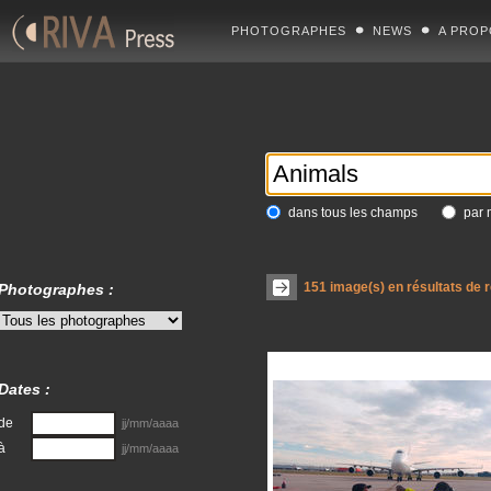
PHOTOGRAPHES
NEWS
A PROP
dans tous les champs
par 
151
image(s) en résultats de 
Photographes :
Dates :
de
jj/mm/aaaa
à
jj/mm/aaaa