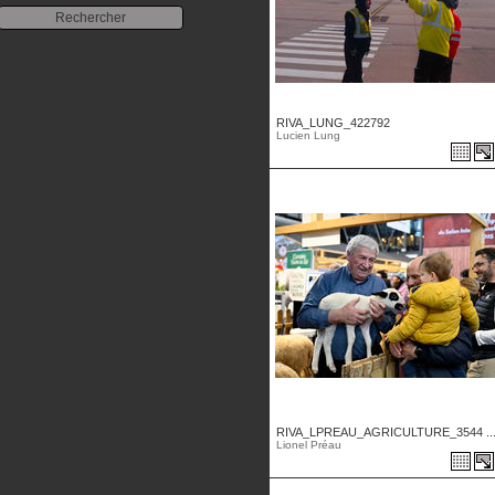
RIVA_LUNG_422792
Lucien Lung
RIVA_LPREAU_AGRICULTURE_3544 ..
Lionel Préau